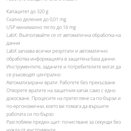
Капацитет до 320 g
Скално деление до 0,01 mg
USP минимално тегло до 16 mg
LabX: Възползвайте се от автоматична обработка на
данни
LabX запазва всички резултати и автоматично
обработва информацията в защитена база данни.
Инструментите, задачите и потребителите могат да
се ръководят централно
Автоматизирани врати: Работете без прекъсване
Отворете вратите на защитния капак само с едно
докосване. Процесите на претегляне са по-бързи и
по-ергономични, което ви помага да вършите
работата си по-бързо
Разглобяем преден щит: почистване за секунди без
нужда от инструменти