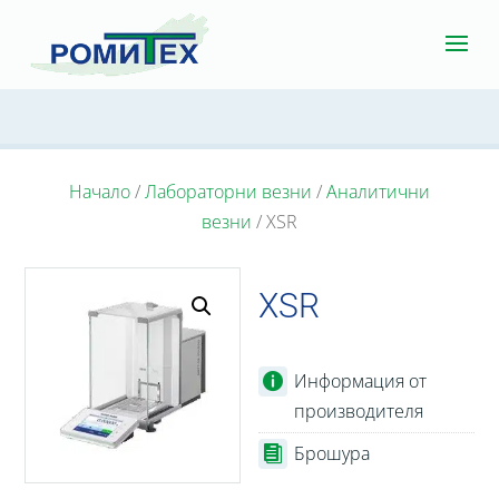
Начало
/
Лабораторни везни
/
Аналитични
везни
/ XSR
XSR
Информация от
производителя
Брошура