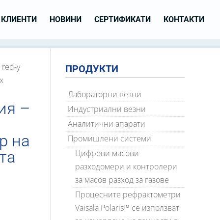
КЛИЕНТИ
НОВИНИ
СЕРТИФИКАТИ
КОНТАКТИ
 red-y
ПРОДУКТИ
x
Лабораторни везни
ия –
Индустриални везни
Аналитични апарати
р на
Промишлени системи
та
Цифрови масови
разходомери и контролери
за масов разход за газове
Процесните рефрактометри
Vaisala Polaris™ се използват