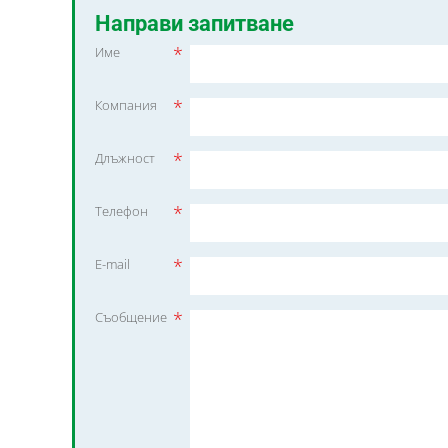
Направи запитване
*
Име
*
Компания
*
Длъжност
*
Телефон
*
E-mail
*
Съобщение