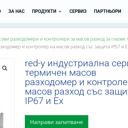
О
ЗА НАС
ПРОДУКТИ
СЕРВИЗ
ПАРТНЬОРИ
ови разходомери и контролери за масов разход за газове
/
зходомер и контролер на масов разход със защита IP67 и E
red-y индустриална сер
термичен масов
разходомер и контроле
масов разход със защи
IP67 и Ex
Направи запитване