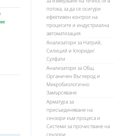
за измерване на течности в
потока, за да се осигури
и
ефективен контрол на
ове
процесите и индустриална
автоматизация
Анализатори за Натрий,
Силиций и Хлориди/
Сулфати
Анализатори за Общ
Органичен Въглерод и
Микробиологично
Замърсяване
Арматура за
присъединяване на
сензори към процеса и
Системи за прочистване на
сензори