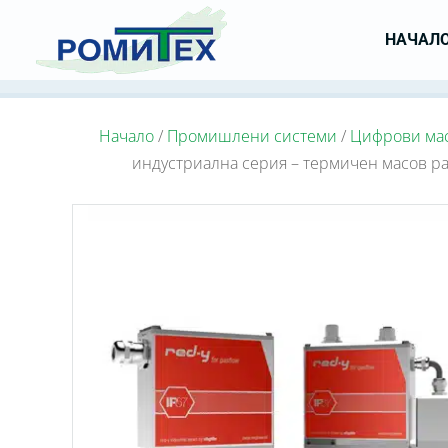
НАЧАЛ
Начало
/
Промишлени системи
/
Цифрови мас
индустриална серия – термичен масов ра