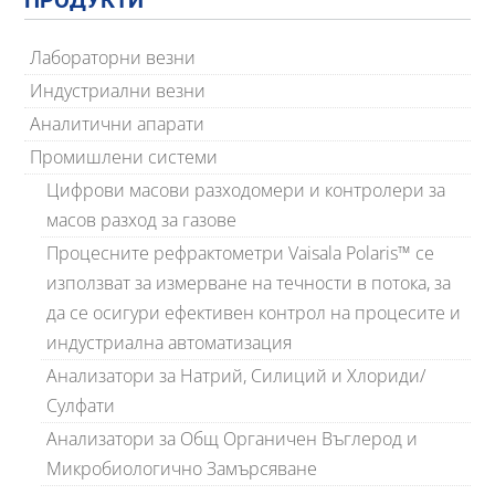
ПРОДУКТИ
Лабораторни везни
Индустриални везни
Аналитични апарати
Промишлени системи
Цифрови масови разходомери и контролери за
масов разход за газове
Процесните рефрактометри Vaisala Polaris™ се
използват за измерване на течности в потока, за
да се осигури ефективен контрол на процесите и
индустриална автоматизация
Анализатори за Натрий, Силиций и Хлориди/
Сулфати
Анализатори за Общ Органичен Въглерод и
Микробиологично Замърсяване