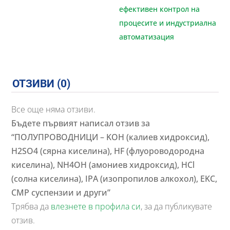
ефективен контрол на
процесите и индустриална
автоматизация
ОТЗИВИ (0)
Все още няма отзиви.
Бъдете първият написал отзив за
“ПОЛУПРОВОДНИЦИ – KOH (калиев хидроксид),
H2SO4 (сярна киселина), HF (флуороводородна
киселина), NH4OH (амониев хидроксид), HCl
(солна киселина), IPA (изопропилов алкохол), EKC,
CMP суспензии и други”
Трябва да
влезнете в профила си
, за да публикувате
отзив.