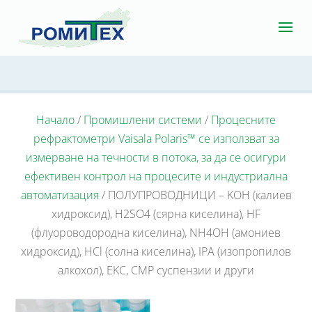
Начало
/
Промишлени системи
/
Процесните
рефрактометри Vaisala Polaris™ се използват за
измерване на течности в потока, за да се осигури
ефективен контрол на процесите и индустриална
автоматизация
/ ПОЛУПРОВОДНИЦИ – KOH (калиев
хидроксид), H2SO4 (сярна киселина), HF
(флуороводородна киселина), NH4OH (амониев
хидроксид), HCl (солна киселина), IPA (изопропилов
алкохол), EKC, CMP суспензии и други