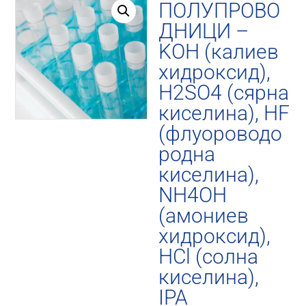
ПОЛУПРОВО
ДНИЦИ –
KOH (калиев
хидроксид),
H2SO4 (сярна
киселина), HF
(флуороводо
родна
киселина),
NH4OH
(амониев
хидроксид),
HCl (солна
киселина),
IPA