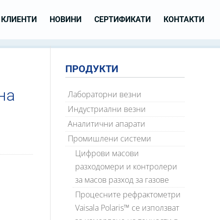
КЛИЕНТИ
НОВИНИ
СЕРТИФИКАТИ
КОНТАКТИ
ПРОДУКТИ
на
Лабораторни везни
Индустриални везни
Аналитични апарати
Промишлени системи
Цифрови масови
разходомери и контролери
за масов разход за газове
Процесните рефрактометри
Vaisala Polaris™ се използват