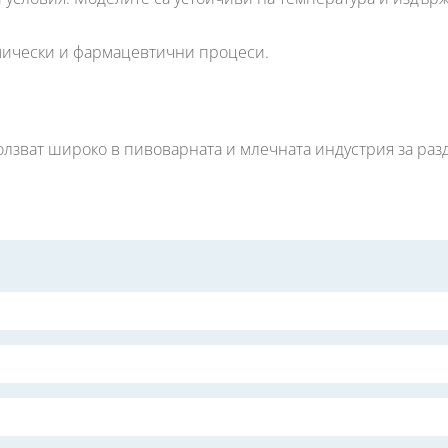
мически и фармацевтични процеси.
олзват широко в пивоварната и млечната индустрия за раз