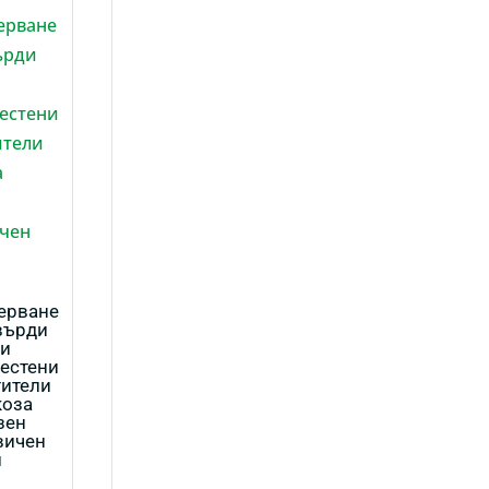
ерване
върди
ри
естени
тители
коза
зен
вичен
л