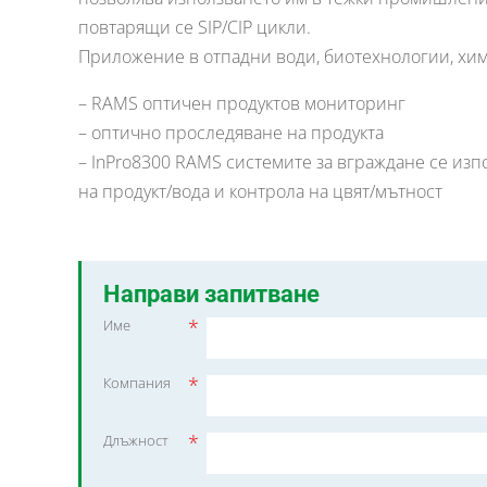
повтарящи се SIP/CIP цикли.
Приложение в отпадни води, биотехнологии, хи
– RAMS оптичен продуктов мониторинг
– оптично проследяване на продукта
– InPro8300 RAMS системите за вграждане се изп
на продукт/вода и контрола на цвят/мътност
Направи запитване
*
Име
*
Компания
*
Длъжност