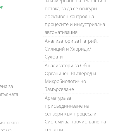
за измерване на течности в
ри
потока, за да се осигури
ефективен контрол на
процесите и индустриална
автоматизация
Анализатори за Натрий,
Силиций и Хлориди/
Сулфати
Анализатори за Общ
Органичен Въглерод и
Микробиологично
ена за
Замърсяване
огълната
Арматура за
присъединяване на
сензори към процеса и
Системи за прочистване на
я, която
сензори
ат на