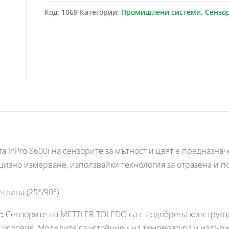
Код:
1069
Категории:
Промишлени системи
,
Сензо
а InPro 8600i на сензорите за мътност и цвят е предназнач
цизно измерване, използвайки технология за отразена и п
тлина (25°/90°)
т:
Сензорите на METTLER TOLEDO са с подобрена конструкци
условия. Моделите са устойчиви на температура и издърж