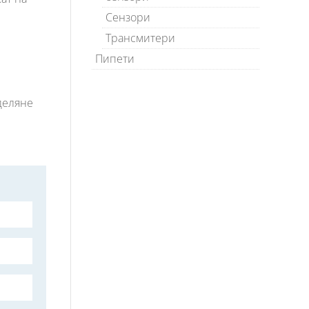
Сензори
Трансмитери
Пипети
деляне