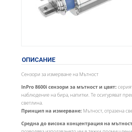
ОПИСАНИЕ
Сензори за измерване на Мътност
InPro 8600i сензори за мътност и цвят:
серият
наблюдение на бира, напитки. Те осигуряват пре
светлина.
Принцип на измерване:
Мътност, отразена све
Средна до висока концентрация на мътнос
позволява използването им в тежки промишлени 