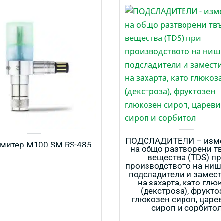
ПОДСЛАДИТЕЛИ – изм
митер M100 SM RS-485
на общо разтворени т
вещества (TDS) п
производството на ниш
подсладители и замес
на захарта, като глю
(декстроза), фрукто
глюкозен сироп, царе
сироп и сорбито