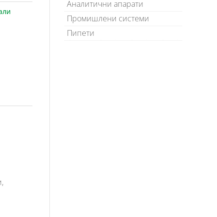
Аналитични апарати
али
Промишлени системи
Пипети
,