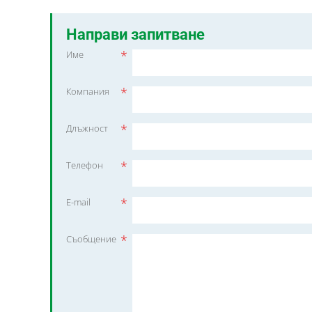
Направи запитване
*
Име
*
Компания
*
Длъжност
*
Телефон
*
E-mail
*
Съобщение