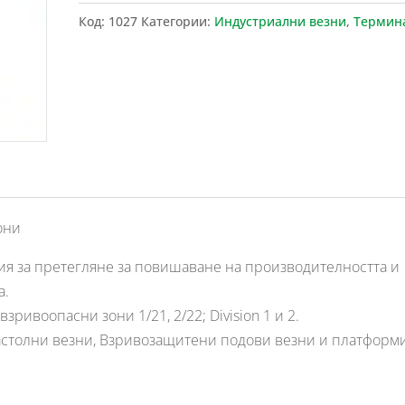
Код:
1027
Категории:
Индустриални везни
,
Термин
они
я за претегляне за повишаване на производителността и
а.
ивоопасни зони 1/21, 2/22; Division 1 и 2.
столни везни, Взривозащитени подови везни и платформи