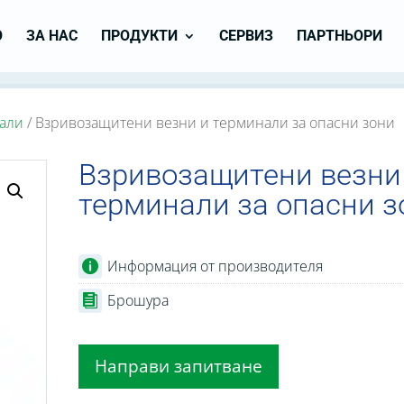
О
ЗА НАС
ПРОДУКТИ
СЕРВИЗ
ПАРТНЬОРИ
али
/ Взривозащитени везни и терминали за опасни зони
Взривозащитени везни
терминали за опасни з
Информация от производителя
Брошура
Направи запитване