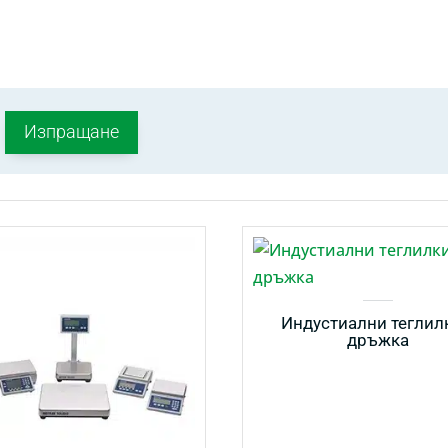
Индустиални теглил
дръжка