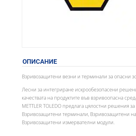
ОПИСАНИЕ
Взривозащитени везни и терминали за опасни з
Лесни за интегриране искрообезопасени решени
качествата на продуктите във взривоопасна сред
METTLER TOLEDO предлага цялостни решения за взр
Взривозащитени терминали, Взривозащитени на
Взривозащитени измервателни модули.